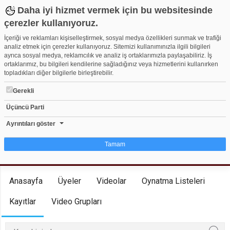
Daha iyi hizmet vermek için bu websitesinde
çerezler kullanıyoruz.
İçeriği ve reklamları kişiselleştirmek, sosyal medya özellikleri sunmak ve trafiği
analiz etmek için çerezler kullanıyoruz. Sitemizi kullanımınızla ilgili bilgileri
ayrıca sosyal medya, reklamcılık ve analiz iş ortaklarımızla paylaşabiliriz. İş
ortaklarımız, bu bilgileri kendilerine sağladığınız veya hizmetlerini kullanırken
topladıkları diğer bilgilerle birleştirebilir.
Gerekli
Sözcü - Sözcü Gazetesi - Sözcü TV
Üçüncü Parti
Herkese Açık Kanal
248
0
Ayrıntıları göster
Tamam
Kanala Katıl
Çerez nedir?
Anasayfa
Üyeler
Videolar
Oynatma Listeleri
Çerezler, web-sitelerinin, kullanıcıların deneyimlerini daha verimli hale getirmek
amacıyla kullandığı küçük metin dosyalarıdır. Yasalara göre, bu sitenin
Kayıtlar
Video Grupları
işletilmesi için kesinlikle gerekli olan çerezleri cihazınıza yerleştirebiliyoruz.
Diğer çerez türleri için sizden izin almamız gerekiyor. Bu site farklı çerez türleri
kullanmaktadır. Bazı çerezler, sayfalarımızda yer alan üçüncü şahıs hizmetleri
tarafından yerleştirilir. İzniniz şu alanlar için geçerlidir: web.tv